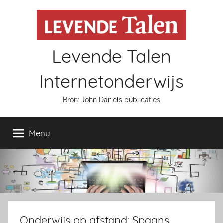
Naar
de
inhoud
springen
Levende Talen
Internetonderwijs
Bron: John Daniëls publicaties
Menu
Onderwijs op afstand: Spaans