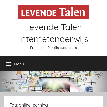
Naar
de
inhoud
springen
Levende Talen
Internetonderwijs
Bron: John Daniëls publicaties
Menu
Tag: online learning