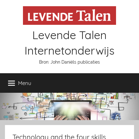
Naar
de
inhoud
springen
Levende Talen
Internetonderwijs
Bron: John Daniëls publicaties
Menu
Technology and the four skills